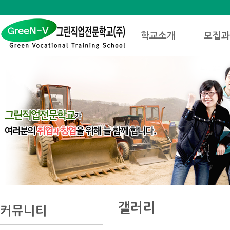
로
중
상
그
앙
위
메
인
내
링
인
바
용
크
학교소개
모집과
메
로
으
뉴
가
로
기
바
로
가
기
본
하
링
본
문
위
크
문
갤러리
내
메
커뮤니티
용
뉴