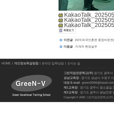
KakaoTalk_2025050
KakaoTalk_2025050
KakaoTalk_2025050
이전글
: [재직외국인훈련 중장비운전(지
다음글
: 지게차 현장실무
카
HOME
개인정보취급방침
온라인 입학상담
오시는 길
피
라
그린직업전문학교(주)
경기도 광주시 
이
성남교육장
: 경기도 성남시 수정구 
트
대표 E-mail
: green0066@naver.co
제1교육장
: 경기도 광주시 염소골길 28-11 
제3교육장
: 경기도 광주시 광남안로 277-1 
Copyright © 2000
그린직업전문학교(주)