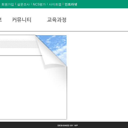
회원가입
설문조사
NCS평가
사이트맵
인트라넷
보
커뮤니티
교육과정