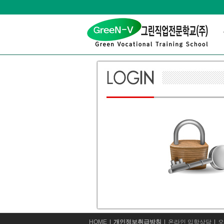
상
위
메
링
인
크
메
뉴
본
문
내
용
카
HOME
개인정보취급방침
온라인 입학상담
오