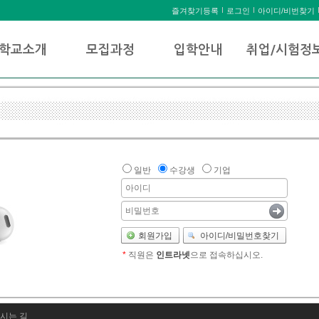
즐겨찾기등록
로그인
아이디/비번찾기
학교소개
모집과정
입학안내
취업/시험정
일반
수강생
기업
회원가입
아이디/비밀번호찾기
*
직원은
인트라넷
으로 접속하십시오.
시는 길