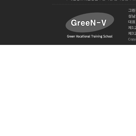
피
라
그린
이
성남
트
대표 
제1
제3
Copy