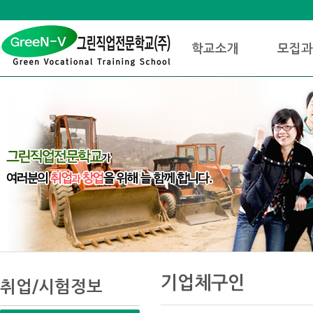
상
위
메
링
인
크
학교소개
모집과
메
뉴
본
하
링
본
문
위
크
문
기업체구인
내
메
취업/시험정보
용
뉴