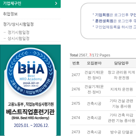
기업체구인
취업정보
*
기업회원
은 로그인후
구인
*
훈련생회원
은 로그인후
정기/상시시험일정
* 구인업체등록을 하시면
정기시험일정
상시시험일정
Total
2567,
7
/172 Pages
번호
모집분야
담당업무
건설기계(운
창고 관리원 지게
2477
전·정비)
차 운전원
건설기계(운
2476
지게차 운전원
전·정비)
기타 건설 관련
2475
건축시공
기능 종사원
기타 건축 마감
2474
건축시공
관련 기능 종사원
2473
건축시공
방수공 단열공