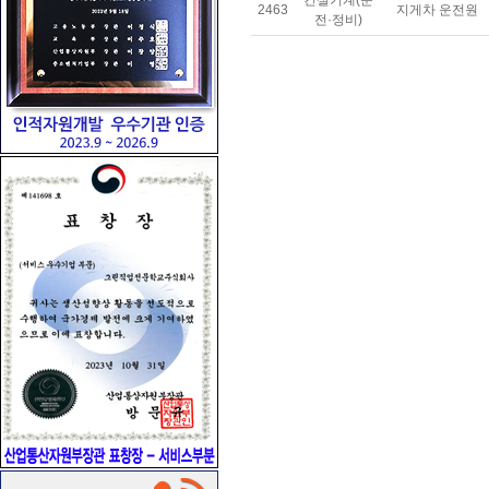
건설기계(운
2463
지게차 운전원
전·정비)