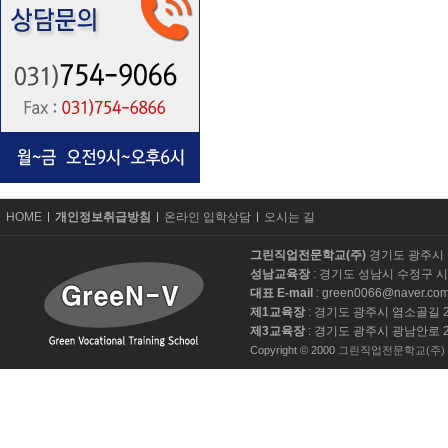
카
HOME
개인정보취급방침
온라인 입학상담
오시는 길
피
라
그린직업전문학교(주)
경기도 광주시 
이
성남교육장
: 경기도 성남시 수정구 
트
대표 E-mail
: green0066@naver.co
제1교육장
: 경기도 광주시 염소골길 28-11 
제3교육장
: 경기도 광주시 광남안로 277-1 
Copyright © 2000
그린직업전문학교(주)